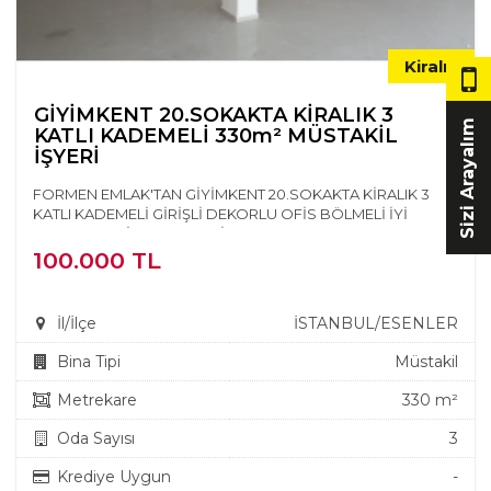
Kiralık
GİYİMKENT 20.SOKAKTA KİRALIK 3
Sizi Arayalım
KATLI KADEMELİ 330m² MÜSTAKİL
İŞYERİ
FORMEN EMLAK'TAN GİYİMKENT 20.SOKAKTA KİRALIK 3
KATLI KADEMELİ GİRİŞLİ DEKORLU OFİS BÖLMELİ İYİ
KONUMDA ÇİFT TUVALETLİ ZEM...
100.000 TL
İl/İlçe
İSTANBUL/ESENLER
Bina Tipi
Müstakil
Metrekare
330 m²
Oda Sayısı
3
Krediye Uygun
-