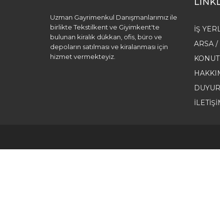
LİNK
Uzman Gayrimenkul Danışmanlarımız ile
birlikte Tekstilkent ve Giyimkent'te
İŞ YER
bulunan kiralık dükkan, ofis, büro ve
ARSA /
depoların satılması ve kiralanması için
hizmet vermekteyiz.
KONUT
HAKKI
DUYUR
İLETIŞ