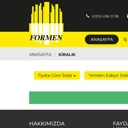
|
(0212) 438 01 38
ANASAYFA
İ
ANASAYFA
KIRALIK
Fiyata Göre Sırala
HAKKIMIZDA
FAYD