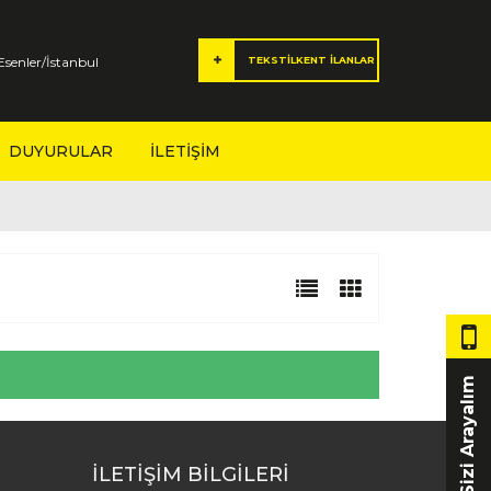
senler/İstanbul
TEKSTİLKENT İLANLAR
DUYURULAR
İLETIŞIM
Sizi Arayalım
İLETİŞİM BİLGİLERİ