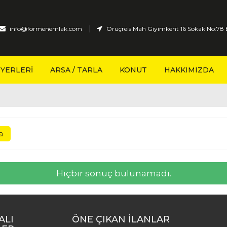
|
info@formenemlak.com
Oruçreis Mah Giyimkent 16 Sokak No:78 E
Ş YERLERI
ARSA / TARLA
KONUT
HAKKIMIZDA
Hiçbir sonuç bulunamadı.
ALI
ÖNE ÇIKAN İLANLAR