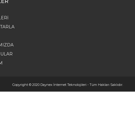
LER
LERI
 TARLA
MIZDA
ULAR
IM
Copyright © 2020
Daynex İnternet Teknolojileri
- Tüm Hakları Saklıdır.